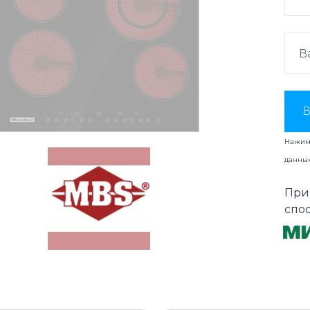
В
Нажима
данны
При
спо