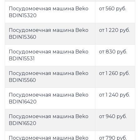
Посудомоечная машина Beko
от 560 руб.
BDIN15320
Посудомоечная машина Beko
от 1 220 руб.
BDIN15360
Посудомоечная машина Beko
от 830 руб.
BDIN15531
Посудомоечная машина Beko
от 1 260 руб.
BDIN15560
Посудомоечная машина Beko
от 1 240 руб.
BDIN16420
Посудомоечная машина Beko
от 940 руб.
BDIN16520
Посудомоечная машина Beko
от 790 руб.