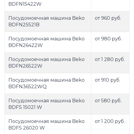
BDFN15422W
Посудомоечная машина Beko
от 960 руб.
BDFN25521B
Посудомоечная машина Beko
от 980 руб.
BDFN26422W
Посудомоечная машина Beko
от 1 280 руб.
BDFN26522W
Посудомоечная машина Beko
от 910 руб.
BDFN36522WQ
Посудомоечная машина Beko
от 580 руб.
BDFS 15021 W
Посудомоечная машина Beko
от 1 200 руб.
BDFS 26020 W