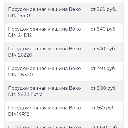
Посудомоечная машина Beko
от 860 руб.
DIN 15310
Посудомоечная машина Beko
от 840 руб.
DIN 24D12
Посудомоечная машина Beko
от 540 руб.
DIN 26220
Посудомоечная машина Beko
от 740 руб.
DIN 28320
Посудомоечная машина Beko
от 800 руб.
DIN 5833 Extra
Посудомоечная машина Beko
от 660 руб.
DIN14R12
Посудомоечная машина Beko
от 1 130 руб.