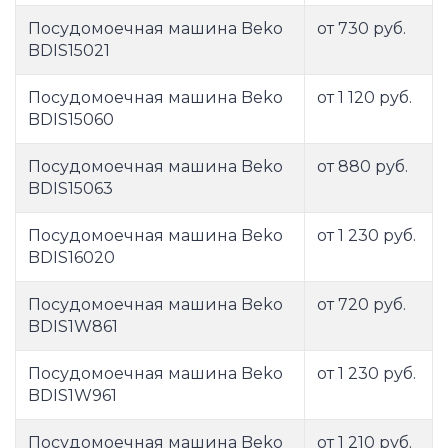
Посудомоечная машина Beko
от 730 руб.
BDIS15021
Посудомоечная машина Beko
от 1 120 руб.
BDIS15060
Посудомоечная машина Beko
от 880 руб.
BDIS15063
Посудомоечная машина Beko
от 1 230 руб.
BDIS16020
Посудомоечная машина Beko
от 720 руб.
BDIS1W861
Посудомоечная машина Beko
от 1 230 руб.
BDIS1W961
Посудомоечная машина Beko
от 1 210 руб.