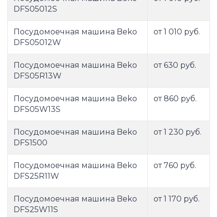
DFS05012S
Посудомоечная машина Beko
от 1 010 руб.
DFS05012W
Посудомоечная машина Beko
от 630 руб.
DFS05R13W
Посудомоечная машина Beko
от 860 руб.
DFS05W13S
Посудомоечная машина Beko
от 1 230 руб.
DFS1500
Посудомоечная машина Beko
от 760 руб.
DFS25R11W
Посудомоечная машина Beko
от 1 170 руб.
DFS25W11S