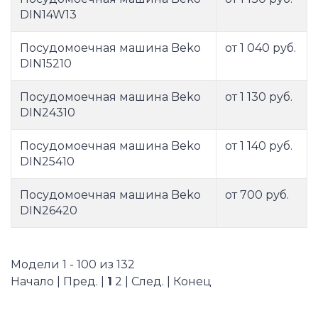
DIN14W13
Посудомоечная машина Beko
от 1 040 руб.
DIN15210
Посудомоечная машина Beko
от 1 130 руб.
DIN24310
Посудомоечная машина Beko
от 1 140 руб.
DIN25410
Посудомоечная машина Beko
от 700 руб.
DIN26420
Модели 1 - 100 из 132
Начало | Пред. |
1
2
|
След.
|
Конец