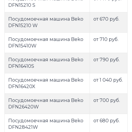
DFN15210 S
Посудомоечная машина Beko
от 670 руб.
DFN15210 W
Посудомоечная машина Beko
от 710 руб.
DFN15410W
Посудомоечная машина Beko
от 790 руб.
DFN16410S
Посудомоечная машина Beko
от 1 040 руб.
DFN16420X
Посудомоечная машина Beko
от 700 руб.
DFN26420W
Посудомоечная машина Beko
от 680 руб.
DFN28421W