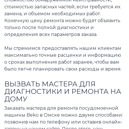
стоимостью запасных частей, если требуется их
замена, и объемом необходимых работ.
Конечную цену ремонта можно будет объявить
только после полной диагностики и
определения всех параметров заказа.
Мы стремимся предоставлять нашим клиентам
максимально точные расценки и информацию
о сроках выполнения работ заранее, чтобы вам
было легче планировать свои расходы и время.
ВЫЗВАТЬ МАСТЕРА ДЛЯ
ДИАГНОСТИКИ И РЕМОНТА НА
ДОМУ
Заказать мастера для ремонта посудомоечной
машины Beko в Омске можно двумя способами:
позвонив нам по телефону или оставив онлайн-
заявку на нашем сайте. После этого, наш