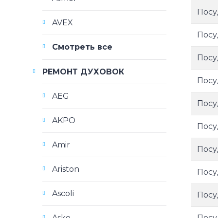
Посу
AVEX
Посу
Смотреть все
Посу
РЕМОНТ ДУХОВОК
Посу
AEG
Посу
AKPO
Посу
Amir
Посу
Ariston
Посу
Ascoli
Посу
Посу
Asko