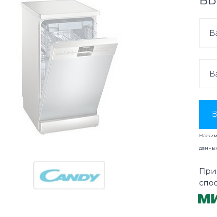
ВЫ
В
Нажима
данны
При
спо