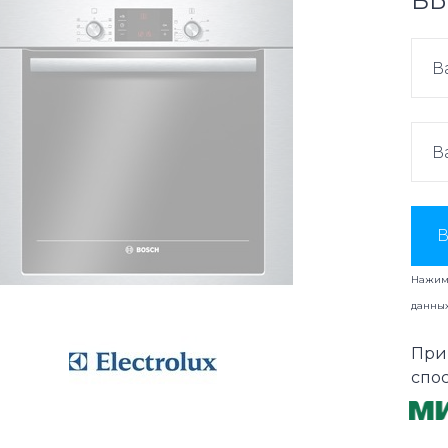
ВЫ
В
Нажима
данны
При
спо