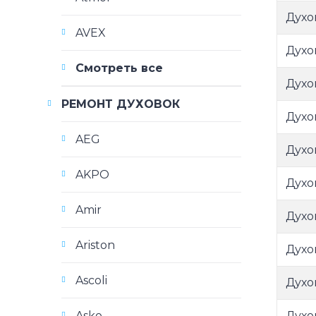
Духо
AVEX
Духо
Смотреть все
Духо
РЕМОНТ ДУХОВОК
Духо
AEG
Духо
AKPO
Духо
Amir
Духо
Ariston
Духо
Ascoli
Духо
Духо
Asko