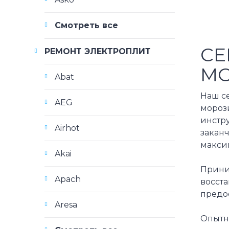
Смотреть все
СЕ
РЕМОНТ ЭЛЕКТРОПЛИТ
МО
Abat
Наш с
AEG
мороз
инстр
Airhot
заканч
макси
Akai
Прини
Apach
восст
предо
Aresa
Опытн