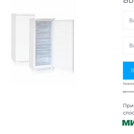
ВЫ
В
Нажима
данны
При
спо