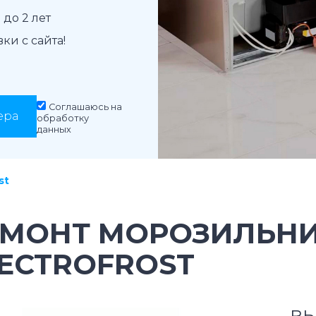
до 2 лет
и с сайта!
Соглашаюсь на
ера
обработку
данных
st
ЕМОНТ МОРОЗИЛЬН
ECTROFROST