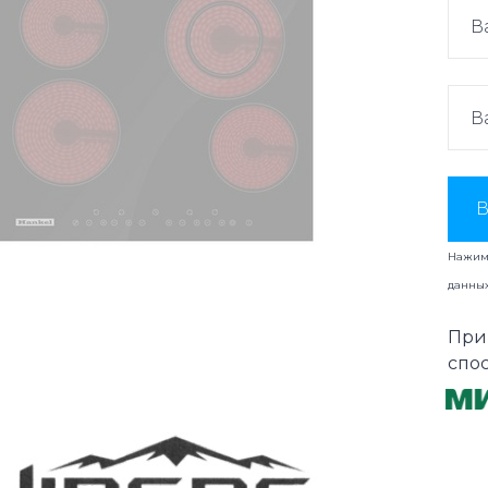
В
Нажима
данны
При
спо