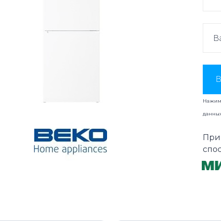
В
Нажима
данны
При
спо