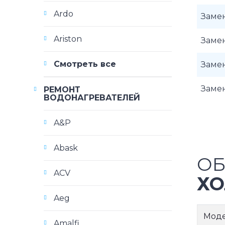
Ardo
Заме
Ariston
Замен
Смотреть все
Замен
Заме
РЕМОНТ
ВОДОНАГРЕВАТЕЛЕЙ
A&P
Abask
ОБ
ACV
ХО
Aeg
Мод
Amalfi