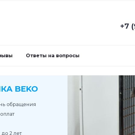
+7 
зывы
Ответы на вопросы
КА BEKO
ень обращения
доплат
до 2 лет