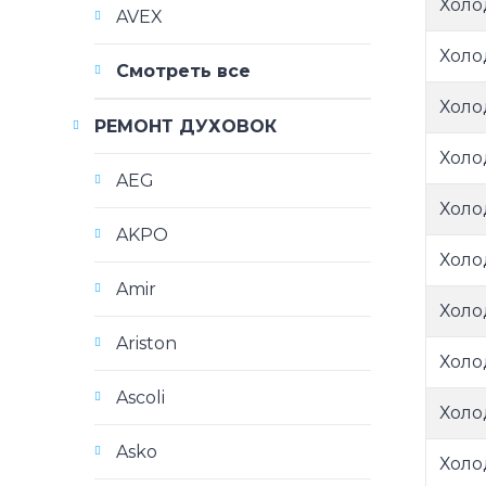
Холо
AVEX
Холо
Смотреть все
Холо
РЕМОНТ ДУХОВОК
Холо
AEG
Холо
AKPO
Холо
Amir
Холо
Ariston
Холо
Ascoli
Холо
Asko
Холо