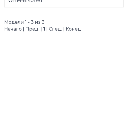
WNM-81401W1
Модели 1 - 3 из 3
Начало | Пред. |
1
| След. | Конец