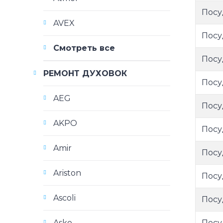
Посу
AVEX
Посу
Смотреть все
Посу
РЕМОНТ ДУХОВОК
Посу
AEG
Посу
AKPO
Посу
Amir
Посу
Ariston
Посу
Ascoli
Посу
Посу
Asko