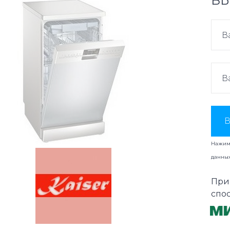
ВЫ
В
Нажима
данны
При
спо