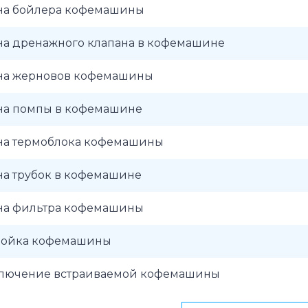
на бойлера кофемашины
на дренажного клапана в кофемашине
на жерновов кофемашины
на помпы в кофемашине
на термоблока кофемашины
на трубок в кофемашине
на фильтра кофемашины
ройка кофемашины
лючение встраиваемой кофемашины