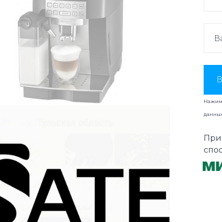
В
Нажима
данны
При
спо