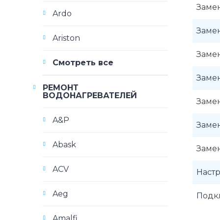
Заме
Ardo
Заме
Ariston
Заме
Смотреть все
Заме
РЕМОНТ
ВОДОНАГРЕВАТЕЛЕЙ
Заме
A&P
Заме
Abask
Заме
ACV
Наст
Aeg
Подк
Amalfi