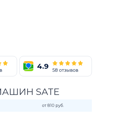
4.9
в
58
отзывов
МАШИН SATE
от 810 руб.