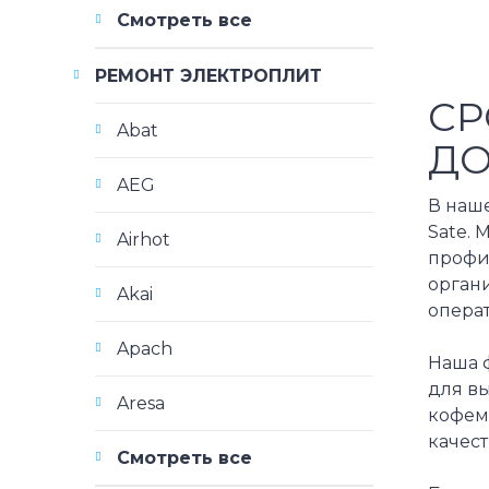
Смотреть все
РЕМОНТ ЭЛЕКТРОПЛИТ
СР
Abat
Д
AEG
В наш
Sate. 
Airhot
профил
орган
Akai
опера
Apach
Наша 
для вы
Aresa
кофем
качест
Смотреть все